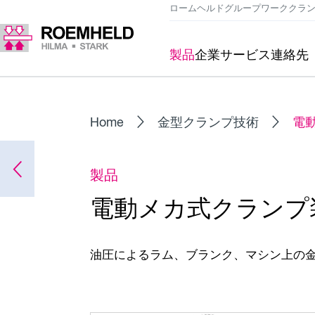
ロームヘルドグループ
ワーククラ
製品
企業
サービス
連絡先
Home
金型クランプ技術
電
製品
電動メカ式クランプ装置
油圧によるラム、ブランク、マシン上の