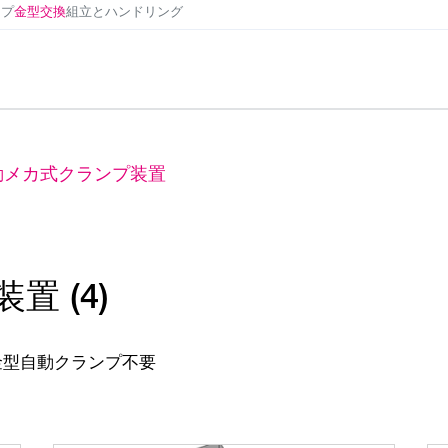
ンプ
金型交換
組立とハンドリング
動メカ式クランプ装置
 (4)
金型自動クランプ不要